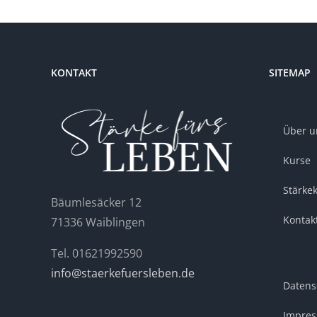
KONTAKT
SITEMAP
Über u
Kurse
Stärke
Bäumlesäcker 12
Kontak
71336 Waiblingen
Tel. 01621992590
info@staerkefuersleben.de
Datens
Impre