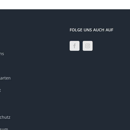
FOLGE UNS AUCH AUF
ns
karten
t
chutz
ssum