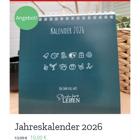
Angebot!
Jahreskalender 2026
Ursprünglicher
Aktueller
10,00
€
13,99
€