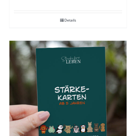
Preis
Preis
war:
ist:
Details
13,99 €
10,00 €.