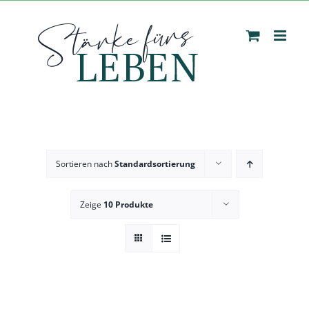
Zum
Inhalt
springen
Sortieren nach
Standardsortierung
Zeige
10 Produkte