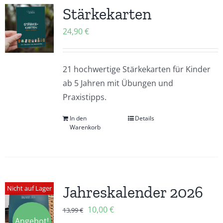
Stärkekarten
24,90
€
21 hochwertige Stärkekarten für Kinder
ab 5 Jahren mit Übungen und
Praxistipps.
In den
Details
Warenkorb
Jahreskalender 2026
Nicht auf Lager
Ursprünglicher
Aktueller
10,00
€
13,99
€
Angebot!