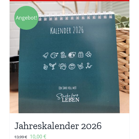
Angebot!
Jahreskalender 2026
Ursprünglicher
Aktueller
10,00
€
13,99
€