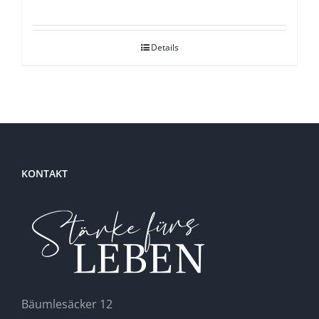
Preis
Preis
war:
ist:
Details
13,99 €
10,00 €.
KONTAKT
Bäumlesäcker 12