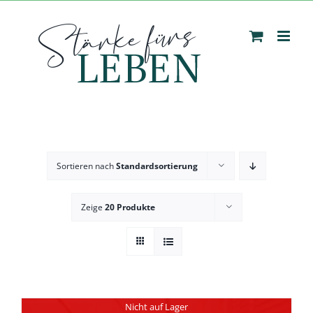
Zum
Inhalt
springen
Sortieren nach
Standardsortierung
Zeige
20 Produkte
Nicht auf Lager